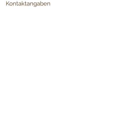
Kontaktangaben
+49 (0)721 470 30 150
linda@pec-consulting.com
Rolandstraße 38, Karlsruhe, Germany
PEC Consulting GbR
info@pec-consulting.com
+49 (0)721 470 30 150
Rolandstraße 38
76135 Karlsruhe
Newsletter abonnieren