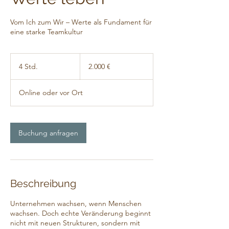
Vom Ich zum Wir – Werte als Fundament für
eine starke Teamkultur
2.000
Euro
4 Std.
4
2.000 €
S
t
Online oder vor Ort
d
.
Buchung anfragen
Beschreibung
Unternehmen wachsen, wenn Menschen
wachsen. Doch echte Veränderung beginnt
nicht mit neuen Strukturen, sondern mit