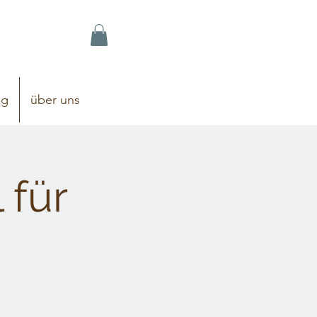
og
über uns
 für